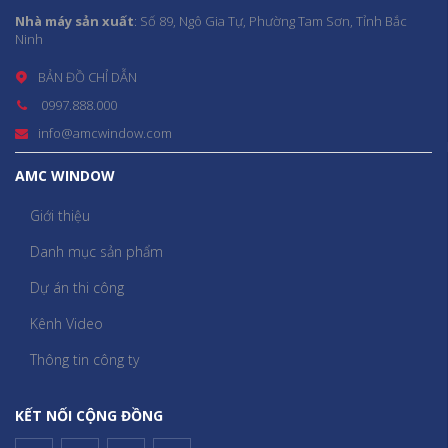
Nhà máy sản xuất
: Số 89, Ngô Gia Tự, Phường Tam Sơn, Tỉnh Bắc
Ninh
BẢN ĐỒ CHỈ DẪN
0997.888.000
info@amcwindow.com
AMC WINDOW
Giới thiệu
Danh mục sản phẩm
Dự án thi công
Kênh Video
Thông tin công ty
KẾT NỐI CỘNG ĐỒNG