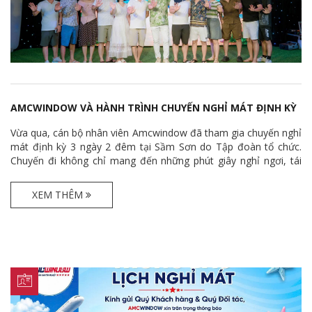
AMCWINDOW VÀ HÀNH TRÌNH CHUYẾN NGHỈ MÁT ĐỊNH KỲ
TẠI SẦM SƠN
Vừa qua, cán bộ nhân viên Amcwindow đã tham gia chuyến nghỉ
mát định kỳ 3 ngày 2 đêm tại Sầm Sơn do Tập đoàn tổ chức.
Chuyến đi không chỉ mang đến những phút giây nghỉ ngơi, tái
tạo năng lượng mà còn góp phần tăng cường sự gắn kết giữa
các đơn vị, lan tỏa văn hóa doanh nghiệp và tiếp thêm động lực
XEM THÊM
cho hành trình phát triển.