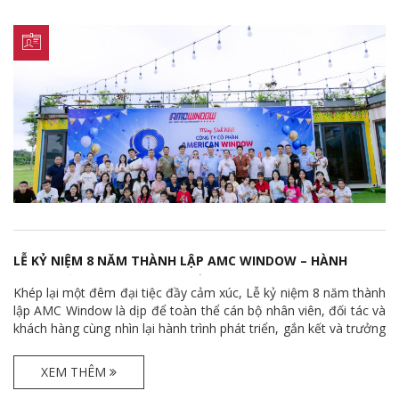
LỄ KỶ NIỆM 8 NĂM THÀNH LẬP AMC WINDOW – HÀNH
TRÌNH GẮN KẾT VÀ PHÁT TRIỂN
Khép lại một đêm đại tiệc đầy cảm xúc, Lễ kỷ niệm 8 năm thành
lập AMC Window là dịp để toàn thể cán bộ nhân viên, đối tác và
khách hàng cùng nhìn lại hành trình phát triển, gắn kết và trưởng
thành của công ty trong suốt thời gian qua.
XEM THÊM