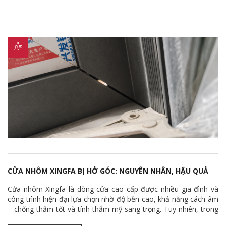
CỬA NHÔM XINGFA BỊ HỞ GÓC: NGUYÊN NHÂN, HẬU QUẢ
VÀ CÁCH XỬ LÝ HIỆU QUẢ
Cửa nhôm Xingfa là dòng cửa cao cấp được nhiều gia đình và
công trình hiện đại lựa chọn nhờ độ bền cao, khả năng cách âm
– chống thấm tốt và tính thẩm mỹ sang trọng. Tuy nhiên, trong
quá trình sử dụng, không ít bộ cửa gặp tình trạng hở góc tại vị trí