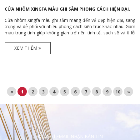
CỬA NHÔM XINGFA MÀU GHI SẪM PHONG CÁCH HIỆN ĐẠI,
TINH TẾ 2026
Cửa nhôm Xingfa màu ghi sẫm mang đến vẻ đẹp hiện đại, sang
trọng và dễ phối với nhiều phong cách kiến trúc khác nhau. Gam
màu trung tính giúp không gian trở nên tinh tế, sạch sẽ và ít lỗi
thời theo thời gian. Ngoài tính thẩm mỹ, cửa còn có độ bền cao,
khả năng chống gỉ và vận hành ổn định trong quá trình sử dụng.
XEM THÊM
«
1
2
3
4
5
6
7
8
9
10
»
ĐĂNG KÍ EMAIL NHẬN BẢN TIN