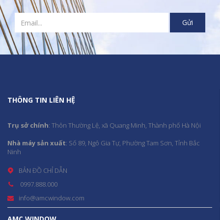
THÔNG TIN LIÊN HỆ
Trụ sở chính
: Thôn Thường Lệ, xã Quang Minh, Thành phố Hà Nội
Nhà máy sản xuất
: Số 89, Ngô Gia Tự, Phường Tam Sơn, Tỉnh Bắc
Ninh
BẢN ĐỒ CHỈ DẪN
0997.888.000
info@amcwindow.com
AMC WINDOW