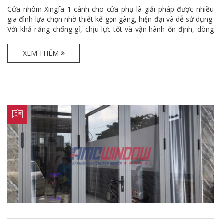
Cửa nhôm Xingfa 1 cánh cho cửa phụ là giải pháp được nhiều
gia đình lựa chọn nhờ thiết kế gọn gàng, hiện đại và dễ sử dụng.
Với khả năng chống gỉ, chịu lực tốt và vận hành ổn định, dòng
cửa này phù hợp cho cửa sau, cửa bếp hoặc cửa hông nhà.
Ngoài độ bền cao, cửa còn giúp tăng tính thẩm mỹ và tạo sự
XEM THÊM
đồng bộ cho không gian sống hiện đại.