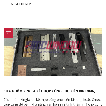
ghép 45°, gây ảnh hưởng trực tiếp đến độ kín khít và tuổi thọ
XEM THÊM
sản phẩm.
CỬA NHÔM XINGFA KẾT HỢP CÙNG PHỤ KIỆN KINLONG,
CMECH CÓ TỐT KHÔNG?
Cửa nhôm Xingfa khi kết hợp cùng phụ kiện Kinlong hoặc Cmech
giúp tăng độ bền, khả năng vận hành và tính thẩm mỹ cho công