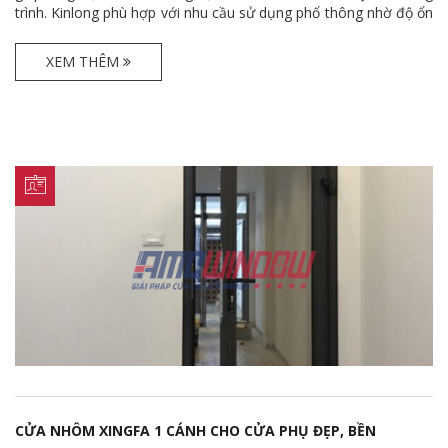
trình. Kinlong phù hợp với nhu cầu sử dụng phổ thông nhờ độ ổn
định và chi phí hợp lý, trong khi Cmech nổi bật với thiết kế cao
cấp và vận hành êm ái hơn. Việc sử dụng phụ kiện đồng bộ sẽ
XEM THÊM
giúp cửa hoạt động chắc chắn, hạn chế hỏng hóc và sử dụng
bền lâu theo thời gian.
CỬA NHÔM XINGFA 1 CÁNH CHO CỬA PHỤ ĐẸP, BỀN