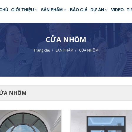
CHỦ
GIỚI THIỆU
SẢN PHẨM
BÁO GIÁ
DỰ ÁN
VIDEO
TI
CỬA NHÔM
Trang chủ
/
SẢN PHẨM
/
CỬA NHÔM
ỬA NHÔM