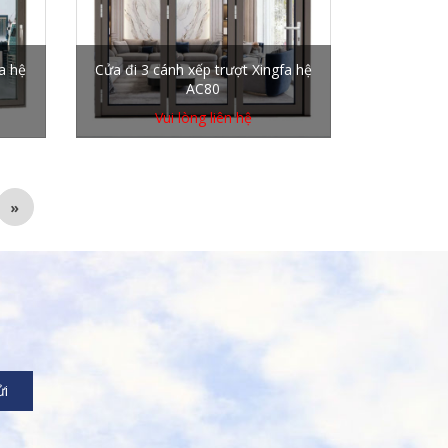
a hệ
Cửa đi 3 cánh xếp trượt Xingfa hệ
AC80
Vui lòng liên hệ
»