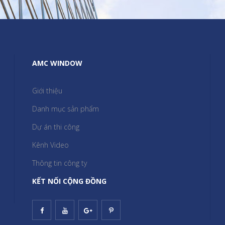
AMC WINDOW
Giới thiệu
Danh mục sản phẩm
Dự án thi công
Kênh Video
Thông tin công ty
KẾT NỐI CỘNG ĐỒNG