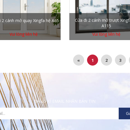
Cửa đi 2 cánh mở trượt Xingf
i 2 cánh mở quay Xingfa hệ A65
A115
Vui lòng liên hệ
Vui lòng liên hệ
«
1
2
3
ĐĂNG KÍ EMAIL NHẬN BẢN TIN