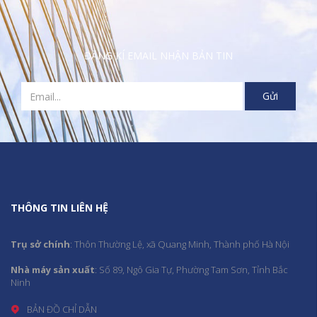
ĐĂNG KÍ EMAIL NHẬN BẢN TIN
THÔNG TIN LIÊN HỆ
Trụ sở chính
: Thôn Thường Lệ, xã Quang Minh, Thành phố Hà Nội
Nhà máy sản xuất
: Số 89, Ngô Gia Tự, Phường Tam Sơn, Tỉnh Bắc
Ninh
BẢN ĐỒ CHỈ DẪN