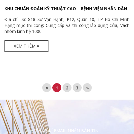
KHU CHUẨN ĐOÁN KỸ THUẬT CAO – BỆNH VIỆN NHÂN DÂN
115 TP HỒ CHÍ MINH
Địa chỉ: Số 818 Sư Vạn Hạnh, P12, Quận 10, TP Hồ Chí Minh
Hạng mục thi công: Cung cấp và thi công lắp dựng Cửa, Vách
nhôm kính hệ 1000.
XEM THÊM
«
1
2
3
»
ĐĂNG KÍ EMAIL NHẬN BẢN TIN