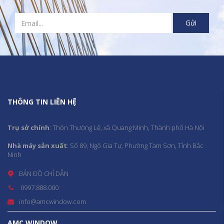
THÔNG TIN LIÊN HỆ
Trụ sở chính
: Thôn Thường Lệ, xã Quang Minh, Thành phố Hà Nội
Nhà máy sản xuất
: Số 89, Ngô Gia Tự, Phường Tam Sơn, Tỉnh Bắc
Ninh
BẢN ĐỒ CHỈ DẪN
0997.888.000
info@amcwindow.com
AMC WINDOW