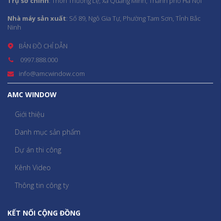
Trụ sở chính
: Thôn Thường Lệ, xã Quang Minh, Thành phố Hà Nội
Nhà máy sản xuất
: Số 89, Ngô Gia Tự, Phường Tam Sơn, Tỉnh Bắc
Ninh
BẢN ĐỒ CHỈ DẪN
0997.888.000
info@amcwindow.com
AMC WINDOW
Giới thiệu
Danh mục sản phẩm
Dự án thi công
Kênh Video
Thông tin công ty
KẾT NỐI CỘNG ĐỒNG