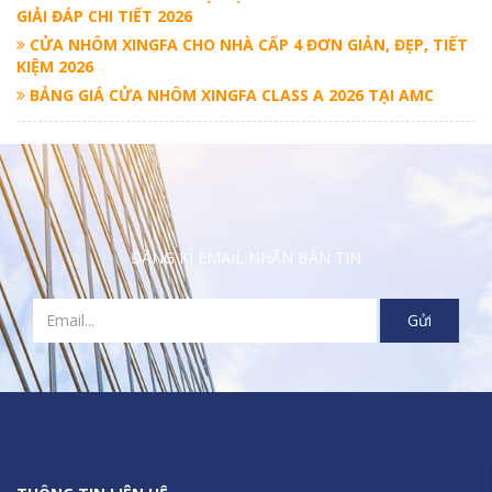
GIẢI ĐÁP CHI TIẾT 2026
CỬA NHÔM XINGFA CHO NHÀ CẤP 4 ĐƠN GIẢN, ĐẸP, TIẾT
KIỆM 2026
BẢNG GIÁ CỬA NHÔM XINGFA CLASS A 2026 TẠI AMC
ĐĂNG KÍ EMAIL NHẬN BẢN TIN