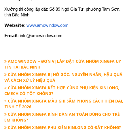
Xưởng thi công lắp đặt: Số 89 Ngô Gia Tự, phường Tam Sơn, 
tỉnh Bắc Ninh
𝗪𝗲𝗯𝘀𝗶𝘁𝗲:
www.amcwindow.com
𝗘𝗺𝗮𝗶𝗹: info@amcwindow.com
AMC WINDOW – ĐƠN VỊ LẮP ĐẶT CỬA NHÔM XINGFA UY
TÍN TẠI BẮC NINH
CỬA NHÔM XINGFA BỊ HỞ GÓC: NGUYÊN NHÂN, HẬU QUẢ
VÀ CÁCH XỬ LÝ HIỆU QUẢ
CỬA NHÔM XINGFA KẾT HỢP CÙNG PHỤ KIỆN KINLONG,
CMECH CÓ TỐT KHÔNG?
CỬA NHÔM XINGFA MÀU GHI SẪM PHONG CÁCH HIỆN ĐẠI,
TINH TẾ 2026
CỬA NHÔM XINGFA KÍNH DÁN AN TOÀN DÙNG CHO TRẺ
EM KHÔNG?
CỬA NHÔM XINGFA PHỤ KIỆN KINLONG CÓ ĐẮT KHÔNG?