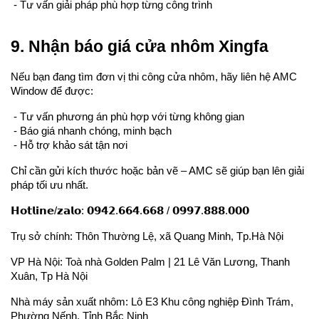
 - Tư vấn giải pháp phù hợp từng công trình
9. Nhận báo giá cửa nhôm Xingfa
Nếu bạn đang tìm đơn vị thi công cửa nhôm, hãy liên hệ AMC 
Window để được:
 - Tư vấn phương án phù hợp với từng không gian
 - Báo giá nhanh chóng, minh bạch
 - Hỗ trợ khảo sát tận nơi
Chỉ cần gửi kích thước hoặc bản vẽ – AMC sẽ giúp bạn lên giải 
pháp tối ưu nhất.
𝗛𝗼𝘁𝗹𝗶𝗻𝗲/𝘇𝗮𝗹𝗼: 𝟬𝟵𝟰𝟮.𝟲𝟲𝟰.𝟲𝟲𝟴 / 𝟬𝟵𝟵𝟳.𝟴𝟴𝟴.𝟬𝟬𝟬
Trụ sở chính: Thôn Thường Lệ, xã Quang Minh, Tp.Hà Nội
VP Hà Nội: Toà nhà Golden Palm | 21 Lê Văn Lương, Thanh 
Xuân, Tp Hà Nội
Nhà máy sản xuất nhôm: Lô E3 Khu công nghiệp Đình Trám, 
Phường Nếnh, Tỉnh Bắc Ninh