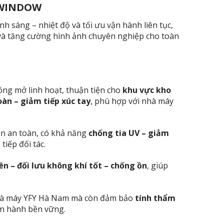
C WINDOW
nh sáng – nhiệt độ và tối ưu vận hành liên tục,
t và tăng cường hình ảnh chuyên nghiệp cho toàn
óng mở linh hoạt, thuận tiện cho
khu vực kho
oàn – giảm tiếp xúc tay
, phù hợp với nhà máy
án an toàn, có khả năng
chống tia UV – giảm
iếp đối tác.
ên – đối lưu không khí tốt – chống ồn
, giúp
 nhà máy YFY Hà Nam mà còn đảm bảo
tính thẩm
ận hành bền vững.