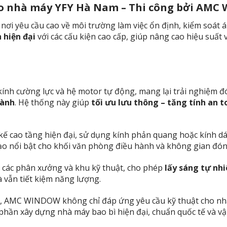
ho nhà máy YFY Hà Nam – Thi công bởi AM
, nơi yêu cầu cao về môi trường làm việc ổn định, kiểm soát á
 hiện đại
với các cấu kiện cao cấp, giúp nâng cao hiệu suấ
 kính cường lực và hệ motor tự động, mang lại trải nghiệm đ
hành
. Hệ thống này giúp
tối ưu lưu thông – tăng tính an t
 kế cao tầng hiện đại, sử dụng kính phản quang hoặc kính d
ạo nổi bật cho khối văn phòng điều hành và không gian đón t
ại các phân xưởng và khu kỹ thuật, cho phép
lấy sáng tự nhi
 vẫn tiết kiệm năng lượng.
công, AMC WINDOW không chỉ đáp ứng yêu cầu kỹ thuật cho
 phần xây dựng nhà máy bao bì hiện đại, chuẩn quốc tế và v