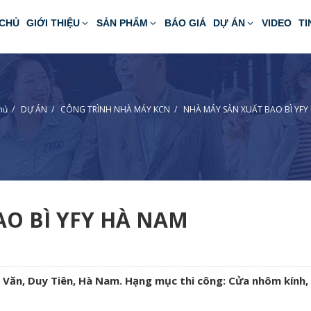
CHỦ
GIỚI THIỆU
SẢN PHẨM
BÁO GIÁ
DỰ ÁN
VIDEO
TI
hủ
/
DỰ ÁN
/
CÔNG TRÌNH NHÀ MÁY KCN
/
NHÀ MÁY SẢN XUẤT BAO BÌ YFY
O BÌ YFY HÀ NAM
 Văn, Duy Tiên, Hà Nam. Hạng mục thi công: Cửa nhôm kính, 