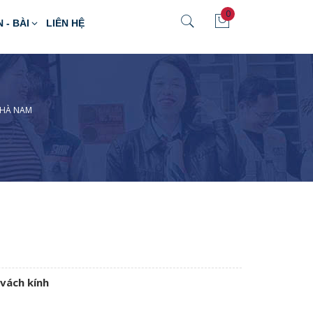
0
N - BÀI
LIÊN HỆ
 HÀ NAM
vách kính